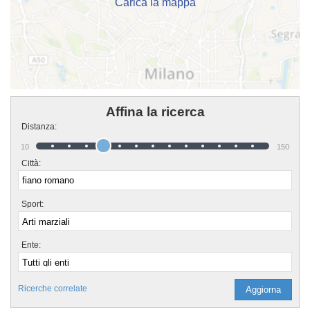
Carica la mappa
Affina la ricerca
Distanza:
10
150
Città:
Sport:
Ente:
Ricerche correlate