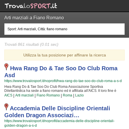
Arti marziali a Fiano Romano
Trovati 861 risultati (0.01 sec)
Utilizza la tua posizione per affinare la ricerca
Hwa Rang Do & Tae Soo Do Club Roma
Asd
https://www.trovalosport.it/noprofit/hwa-rang-do-tae-soo-do-club-roma-a-s-d
Hwa Rang Do & Tae Soo Do Club Roma Associazione Sportiva
Dilettantistica ha sede a fiano romano ed è affiliata all'AICS. Il loro fine è
quello di promuovere il tiro con l'arco organizzando gare sul territorio e corsi
|
|
|
|
AICS
Arti marziali
Fiano Romano
Roma
Lazio
per bambini, ragazzi e adulti. L'attività è incentrata sia sul miglioramento
delle capacità motorie e fisiche degli atleti sia sulla formazione di quelle
qualità personali che si acquisiscono quotidianamente affrontando sfide
Accademia Delle Discipline Orientali
articolate. Proprio per questo motivo gli allenatori sono tra i più preparati
Golden Dragon Associazi…
della provincia e sono convinti di poter trasmettere quelle qualità in cui Hwa
Rang Do & Tae Soo Do Club Roma Associazione Sportiva Dilettantistica
https://www.trovalosport.it/noprofit/accademia-delle-discipline-orientali-
crede fin dalla sua nascita. La passione, i sacrifici e la continua ricerca della
golden-dragon-a-s-d
chiave per migliorare e superare i propri limiti personali rendono il tiro con