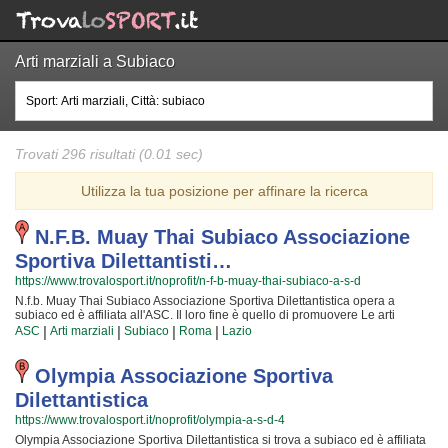
Arti marziali a Subiaco
Trovati 296 risultati (0.01 sec)
Utilizza la tua posizione per affinare la ricerca
N.f.b. Muay Thai Subiaco Associazione
Sportiva Dilettantisti…
https://www.trovalosport.it/noprofit/n-f-b-muay-thai-subiaco-a-s-d
N.f.b. Muay Thai Subiaco Associazione Sportiva Dilettantistica opera a
subiaco ed è affiliata all'ASC. Il loro fine è quello di promuovere Le arti
marziali organizzando corsi per bambini, ragazzi e adulti. Se desiderate che
|
|
|
|
ASC
Arti marziali
Subiaco
Roma
Lazio
vostro figlio o vostra figlia impari la disciplina, il rispetto e la concentrazione,
Le arti marziali è sicuramente lo sport più adatto. I loro maestri di arti marziali
seguiranno i vostri figli passo per passo, ma restando sempre nell'ottica di
Olympia Associazione Sportiva
sviluppare i talenti e le capacità personali di ciascun atleta. N.f.b. Muay Thai
Dilettantistica
Subiaco Associazione Sportiva Dilettantistica da sempre accoglie i bambini e
i ragazzi di subiaco, in un ambiente serio e sano, in cui i vostri figli
https://www.trovalosport.it/noprofit/olympia-a-s-d-4
troveranno sicuramente uno sfogo e uno svago e tanti nuovi amici. Gli
Olympia Associazione Sportiva Dilettantistica si trova a subiaco ed è affiliata
allenamenti si tengono in palestra a subiaco e coincidono con il calendario