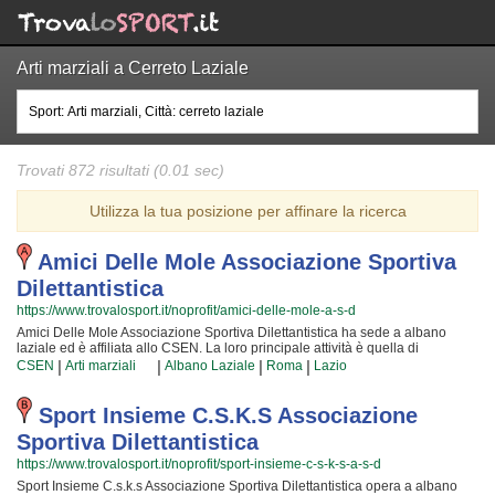
Arti marziali a Cerreto Laziale
Trovati 872 risultati (0.01 sec)
Utilizza la tua posizione per affinare la ricerca
Amici Delle Mole Associazione Sportiva
Dilettantistica
https://www.trovalosport.it/noprofit/amici-delle-mole-a-s-d
Amici Delle Mole Associazione Sportiva Dilettantistica ha sede a albano
laziale ed è affiliata allo CSEN. La loro principale attività è quella di
promuovere Le arti marziali organizzando corsi rivolti a bambini, ragazzi e
|
|
|
|
CSEN
Arti marziali
Albano Laziale
Roma
Lazio
adulti. Se desiderate che vostro figlio o vostra figlia impari la disciplina, il
rispetto e la concentrazione, Le arti marziali è sicuramente lo sport giusto. I
loro maestri di arti marziali seguiranno i vostri figli quotidianamente, ma
Sport Insieme C.s.k.s Associazione
restando sempre nell'ottica di sviluppare i talenti e le capacità personali di
Sportiva Dilettantistica
ciascun atleta. Amici Delle Mole Associazione Sportiva Dilettantistica da
sempre accoglie i bambini e i ragazzi di albano laziale, in un ambiente serio
https://www.trovalosport.it/noprofit/sport-insieme-c-s-k-s-a-s-d
e sano, in cui i vostri figli troveranno sicuramente uno sfogo e uno svago e
Sport Insieme C.s.k.s Associazione Sportiva Dilettantistica opera a albano
tanti nuovi amici. Gli allenamenti si svolgono in palestra a albano laziale e