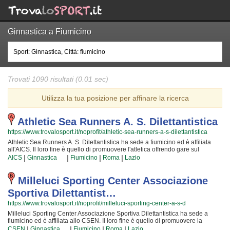
Ginnastica a Fiumicino
Trovati 1090 risultati (0.01 sec)
Utilizza la tua posizione per affinare la ricerca
Athletic Sea Runners A. S. Dilettantistica
https://www.trovalosport.it/noprofit/athletic-sea-runners-a-s-dilettantistica
Athletic Sea Runners A. S. Dilettantistica ha sede a fiumicino ed è affiliata
all'AICS. Il loro fine è quello di promuovere l'atletica offrendo gare sul
territorio e corsi per bambini, ragazzi e adulti. L'attività è incentrata sia sulla
|
|
|
|
AICS
Ginnastica
Fiumicino
Roma
Lazio
definizione delle capacità motorie e fisiche degli atleti sia sulla creazione di
quelle qualità personali che si acquisiscono quotidianamente affrontando
sfide articolate. Proprio per questo motivo gli allenatori sono tra i più
Milleluci Sporting Center Associazione
preparati della provincia e sono convinti di poter trasmettere quelle qualità in
Sportiva Dilettantist…
cui Athletic Sea Runners A. S. Dilettantistica crede fin dalla sua fondazione.
La passione, i sacrifici e la continua ricerca della chiave per migliorare e
https://www.trovalosport.it/noprofit/milleluci-sporting-center-a-s-d
superare i propri limiti personali rendono l'atletica uno sport unico e da cui si
Milleluci Sporting Center Associazione Sportiva Dilettantistica ha sede a
viene immediatamente rapiti. Athletic Sea Runners A. S. Dilettantistica è una
fiumicino ed è affiliata allo CSEN. Il loro fine è quello di promuovere la
grande famiglia in cui potrai trovare nuovi amici con cui allenarti, istruttori
ginnastica proponendo gare sul territorio e corsi per bambini, ragazzi e
|
|
|
|
qualificati e un ambiente ideale. Se vuoi iscriverti o semplicemente scoprire
CSEN
Ginnastica
Fiumicino
Roma
Lazio