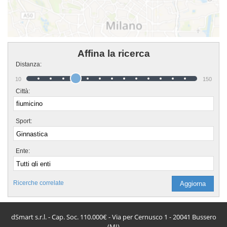
Affina la ricerca
Distanza:
10
150
Città:
Sport:
Ente:
Ricerche correlate
dSmart s.r.l. - Cap. Soc. 110.000€ - Via per Cernusco 1 - 20041 Bussero
(MI)