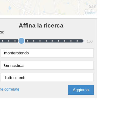
Affina la ricerca
za:
150
he correlate