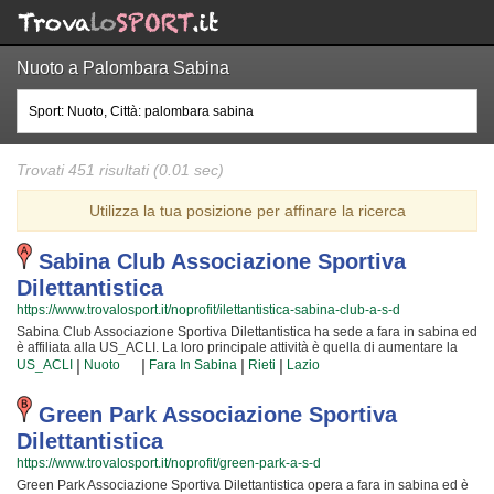
Nuoto a Palombara Sabina
Trovati 451 risultati (0.01 sec)
Utilizza la tua posizione per affinare la ricerca
Sabina Club Associazione Sportiva
Dilettantistica
https://www.trovalosport.it/noprofit/ilettantistica-sabina-club-a-s-d
Sabina Club Associazione Sportiva Dilettantistica ha sede a fara in sabina ed
è affiliata alla US_ACLI. La loro principale attività è quella di aumentare la
forma fisica e il benessere delle persone organizzando attività sul territorio
|
|
|
|
US_ACLI
Nuoto
Fara In Sabina
Rieti
Lazio
(anche per bambini e ragazzi). I loro corsi aiutano a sviluppare le capacità
motorie e fisiche ed a servono a il proprio aspetto fisico per conquistare una
maggior sicurezza individuale lavorando anche sulla propria autostima. I loro
Green Park Associazione Sportiva
insegnanti sono i più preparati della provincia e si formano costantemente
Dilettantistica
partecipando ai corsi {text_aff3} per assicurare la massima tranquillità e
professionalità ai loro iscritti. Il risultato e il divertimento che si producono
https://www.trovalosport.it/noprofit/green-park-a-s-d
facendo body building rendono questa attività davvero speciale, per cui, una
Green Park Associazione Sportiva Dilettantistica opera a fara in sabina ed è
volta che avrete cominciato, non potrete più dimenticarla! Provateci!!! Sabina