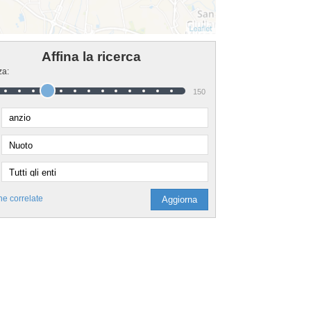
Affina la ricerca
za:
150
he correlate