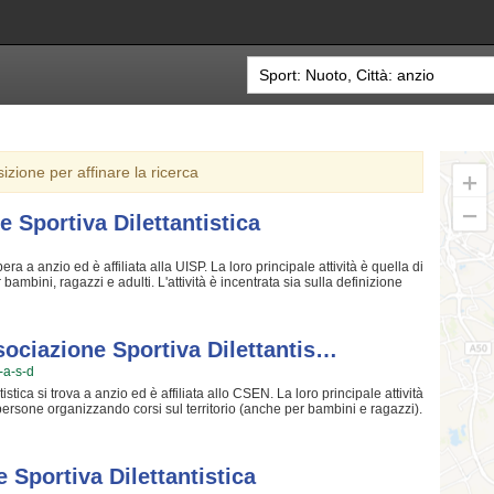
sizione per affinare la ricerca
 Sportiva Dilettantistica
a a anzio ed è affiliata alla UISP. La loro principale attività è quella di
bambini, ragazzi e adulti. L'attività è incentrata sia sulla definizione
lementazione di quelle qualità personali che si acquisiscono
uesto motivo gli allenatori sono tra i più preparati della provincia e
 Anzio Associazione Sportiva Dilettantistica crede fin dalla sua genesi.
 per crescere e superare i propri limiti personali rendono il nuoto uno
sociazione Sportiva Dilettantis…
 Nantes Anzio Associazione Sportiva Dilettantistica è una grande
s-a-s-d
 istruttori qualificati e un ambiente amichevole. Se vuoi iscriverti o
de o inviare un messaggio cliccando sul bottone "Contattaci" presente
tica si trova a anzio ed è affiliata allo CSEN. La loro principale attività
 persone organizzando corsi sul territorio (anche per bambini e ragazzi).
fisiche ed a sono utili a il proprio aspetto fisico per conquistare una
a autostima. I loro insegnanti sono i più bravi della zona e si
f3} per garantire la massima serenità e professionalità ai loro iscritti.
rendono questa attività davvero speciale, per cui, una volta che avrete
Sportiva Dilettantistica
zio Fit Sport & Wellness Associazione Sportiva Dilettantistica è una