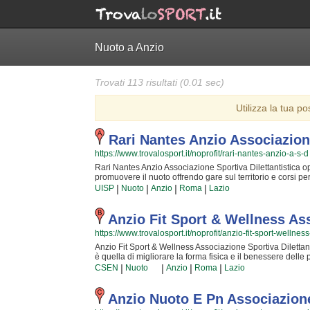
Nuoto a Anzio
Trovati 113 risultati (0.01 sec)
Utilizza la tua po
Rari Nantes Anzio Associazione
https://www.trovalosport.it/noprofit/rari-nantes-anzio-a-s-d
Rari Nantes Anzio Associazione Sportiva Dilettantistica oper
promuovere il nuoto offrendo gare sul territorio e corsi per 
delle capacità motorie e fisiche degli atleti sia sulla imp
|
|
|
|
UISP
Nuoto
Anzio
Roma
Lazio
quotidianamente affrontando sfide articolate. Proprio per q
sono in grado di trasmettere quei valori in cui Rari Nantes
La passione, i sacrifici e la continua ricerca della chiave
Anzio Fit Sport & Wellness As
sport unico e da cui si viene immediatamente rapiti. Rari
https://www.trovalosport.it/noprofit/anzio-fit-sport-wellnes
famiglia in cui potrai trovare nuovi amici con cui allenarti,
semplicemente informarti sui loro corsi puoi andare in se
Anzio Fit Sport & Wellness Associazione Sportiva Dilettantis
nella pagina.
è quella di migliorare la forma fisica e il benessere delle
Le loro attività servono a sviluppare le capacità motorie e 
|
|
|
|
CSEN
Nuoto
Anzio
Roma
Lazio
maggior sicurezza individuale operando anche sulla propri
aggiornano costantemente partecipando alle lezioni {text_af
Il risultato e il divertimento che nascono facendo fitness 
Anzio Nuoto E Pn Associazione 
iniziato, non potrete più rinunciarvi! Prova... e vedrai! An